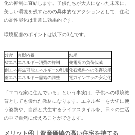
化の抑制に直結します。子供たちが大人になった未来に、
美しい環境を残すための具体的なアクションとして、住宅
の高性能化は非常に効果的です。
環境配慮のポイントは以下の3点です。
分野
貢献内容
効果
省エネ
エネルギー消費の抑制
発電所の負荷低減
創エネ
再生可能エネルギーの利用
化石燃料への依存脱却
蓄エネ
エネルギー需給の調整
電力インフラの安定化
「エコな家に住んでいる」という事実は、子供への環境教
育としても優れた教材になります。エネルギーを大切に使
う姿勢や、自然と共生するライフスタイルを、日々の生活
の中で自然に伝えることができます。
メリット④｜資産価値の高い住宅を持てる