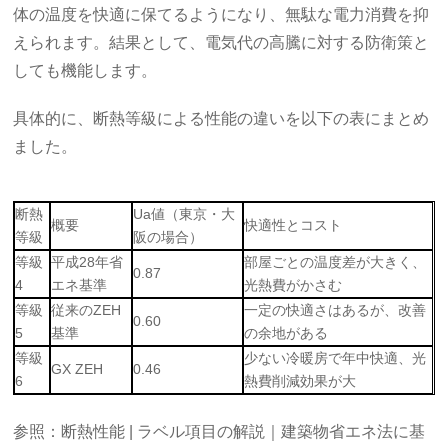
体の温度を快適に保てるようになり、無駄な電力消費を抑
えられます。結果として、電気代の高騰に対する防衛策と
しても機能します。
具体的に、断熱等級による性能の違いを以下の表にまとめ
ました。
断熱
Ua値（東京・大
概要
快適性とコスト
等級
阪の場合）
等級
平成28年省
部屋ごとの温度差が大きく、
0.87
4
エネ基準
光熱費がかさむ
等級
従来のZEH
一定の快適さはあるが、改善
0.60
5
基準
の余地がある
等級
少ない冷暖房で年中快適、光
GX ZEH
0.46
6
熱費削減効果が大
参照：断熱性能 | ラベル項目の解説｜建築物省エネ法に基